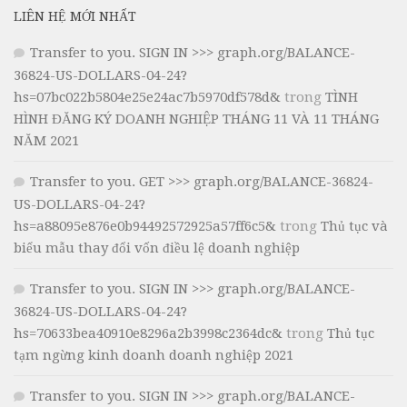
LIÊN HỆ MỚI NHẤT
Transfer to you. SIGN IN >>> graph.org/BALANCE-
36824-US-DOLLARS-04-24?
hs=07bc022b5804e25e24ac7b5970df578d&
trong
TÌNH
HÌNH ĐĂNG KÝ DOANH NGHIỆP THÁNG 11 VÀ 11 THÁNG
NĂM 2021
Transfer to you. GET >>> graph.org/BALANCE-36824-
US-DOLLARS-04-24?
hs=a88095e876e0b94492572925a57ff6c5&
trong
Thủ tục và
biểu mẫu thay đổi vốn điều lệ doanh nghiệp
Transfer to you. SIGN IN >>> graph.org/BALANCE-
36824-US-DOLLARS-04-24?
hs=70633bea40910e8296a2b3998c2364dc&
trong
Thủ tục
tạm ngừng kinh doanh doanh nghiệp 2021
Transfer to you. SIGN IN >>> graph.org/BALANCE-