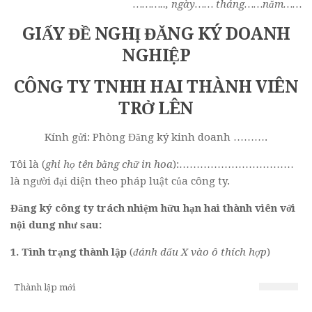
……….., ngày…… tháng……năm……
GIẤY ĐỀ NGHỊ ĐĂNG KÝ DOANH
NGHIỆP
CÔNG TY TNHH HAI THÀNH VIÊN
TRỞ LÊN
Kính gửi: Phòng Đăng ký kinh doanh ……….
Tôi là (
ghi họ tên bằng chữ in hoa
):……………………………
là người đại diện theo pháp luật của công ty.
Đăng ký công ty trách nhiệm hữu hạn hai thành viên với
nội dung như sau:
1. Tình trạng thành lập
(
đánh dấu X vào ô thích hợp
)
Thành lập mới