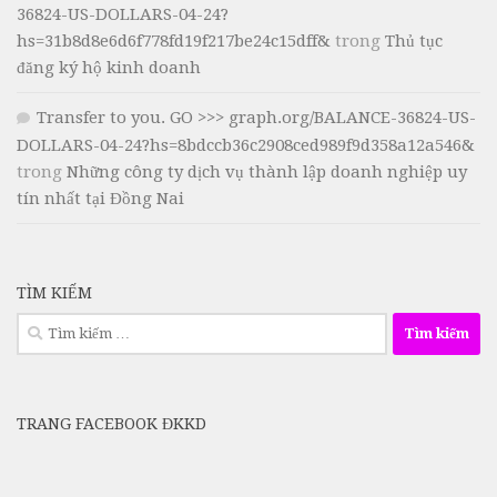
36824-US-DOLLARS-04-24?
hs=31b8d8e6d6f778fd19f217be24c15dff&
trong
Thủ tục
đăng ký hộ kinh doanh
Transfer to you. GO >>> graph.org/BALANCE-36824-US-
DOLLARS-04-24?hs=8bdccb36c2908ced989f9d358a12a546&
trong
Những công ty dịch vụ thành lập doanh nghiệp uy
tín nhất tại Đồng Nai
TÌM KIẾM
Tìm
kiếm
cho:
TRANG FACEBOOK ĐKKD