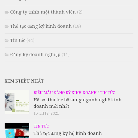
Công ty tnhh một thành viên
(2)
Thủ tục đăng ký kinh doanh
(18)
Tin tức
(44)
Đăng ký doanh nghiệp
(11)
XEM NHIỀU NHẤT
BIỂU MẪU ĐĂNG KÝ KINH DOANH
/
TIN TỨC
Hồ sơ, thủ tục bổ sung ngành nghề kinh
doanh mới nhất
15 TH12, 2021
TIN TỨC
Thủ tục đăng ký hộ kinh doanh