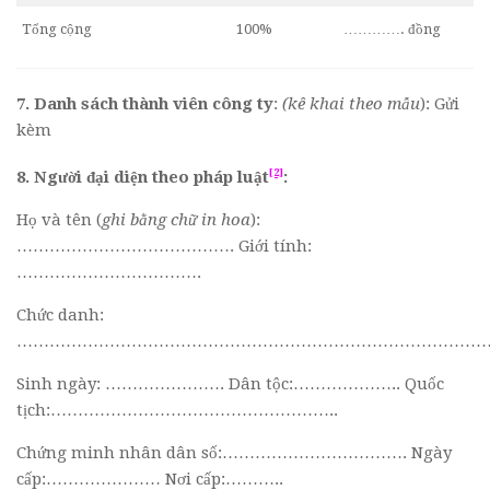
Tổng cộng
100%
…………. đồng
7. Danh sách thành viên công ty
:
(kê khai theo mẫu
): Gửi
kèm
[2]
8. Người đại diện theo pháp luật
:
Họ và tên (
ghi bằng chữ in hoa
):
…………………………………. Giới tính:
…………………………….
Chức danh:
……………………………………………………………………………
Sinh ngày: …………………. Dân tộc:……………….. Quốc
tịch:……………………………………………..
Chứng minh nhân dân số:……………………………. Ngày
cấp:………………… Nơi cấp:………..