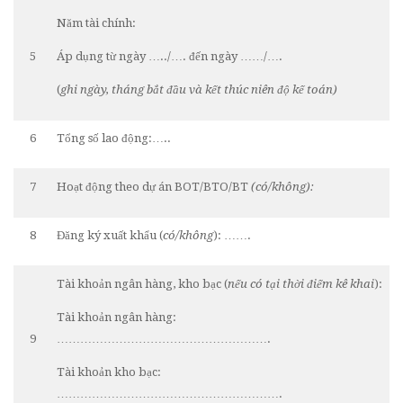
Năm tài chính:
5
Áp dụng từ ngày …../…. đến ngày ……/….
(
ghi ngày, tháng bắt đầu và kết thúc niên độ kế toán)
6
Tổng số lao động:…..
7
Hoạt động theo dự án BOT/BTO/BT
(có/không):
8
Đăng ký xuất khẩu (
có/không
): …….
Tài khoản ngân hàng, kho bạc (
nếu có tại thời điểm kê khai
):
Tài khoản ngân hàng:
9
……………………………………………….
Tài khoản kho bạc:
………………………………………………….