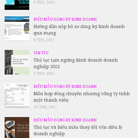
9 TH2, 2022
BIỂU MẪU ĐĂNG KÝ KINH DOANH
Hướng dẫn nộp hồ sơ đăng ký kinh doanh
qua mạng
8 TH5, 2017
TIN TỨC
Thủ tục tạm ngừng kinh doanh doanh
nghiệp 2021
3 TH9, 2021
BIỂU MẪU ĐĂNG KÝ KINH DOANH
Mẫu hợp đồng chuyển nhượng công ty tnhh
một thành viên
29 TH8, 2017
BIỂU MẪU ĐĂNG KÝ KINH DOANH
Thủ tục và biểu mẫu thay đổi vốn điều lệ
doanh nghiệp