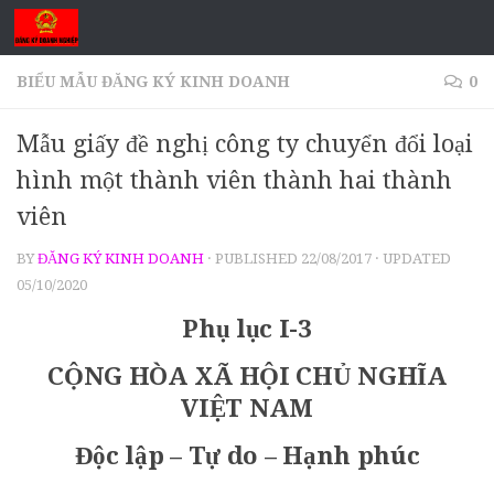
Skip to content
BIỂU MẪU ĐĂNG KÝ KINH DOANH
0
Mẫu giấy đề nghị công ty chuyển đổi loại
hình một thành viên thành hai thành
viên
BY
ĐĂNG KÝ KINH DOANH
· PUBLISHED
22/08/2017
· UPDATED
05/10/2020
Phụ lục I-
3
CỘNG HÒA XÃ HỘI CHỦ NGHĨA
VIỆT NAM
Độc lập – Tự do – Hạnh phúc