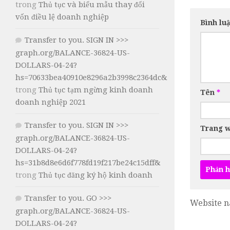
trong
Thủ tục và biểu mẫu thay đổi
vốn điều lệ doanh nghiệp
Bình lu
Transfer to you. SIGN IN >>>
graph.org/BALANCE-36824-US-
DOLLARS-04-24?
hs=70633bea40910e8296a2b3998c2364dc&
trong
Thủ tục tạm ngừng kinh doanh
Tên
*
doanh nghiệp 2021
Transfer to you. SIGN IN >>>
Trang 
graph.org/BALANCE-36824-US-
DOLLARS-04-24?
hs=31b8d8e6d6f778fd19f217be24c15dff&
trong
Thủ tục đăng ký hộ kinh doanh
Transfer to you. GO >>>
Website n
graph.org/BALANCE-36824-US-
DOLLARS-04-24?