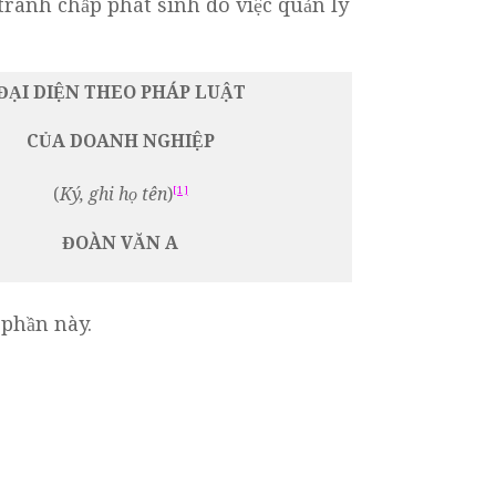
tranh chấp phát sinh do việc quản lý
ĐẠI DIỆN THEO PHÁP LUẬT
CỦA DOANH NGHIỆP
[1]
(
Ký, ghi họ tên
)
ĐOÀN VĂN A
 phần này.