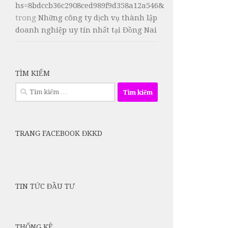
hs=8bdccb36c2908ced989f9d358a12a546&
trong
Những công ty dịch vụ thành lập
doanh nghiệp uy tín nhất tại Đồng Nai
TÌM KIẾM
Tìm
kiếm
cho:
TRANG FACEBOOK ĐKKD
TIN TỨC ĐẦU TƯ
THỐNG KÊ