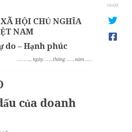
SHARE
XÃ HỘI CHỦ NGHĨA
IỆT NAM
Tự do – Hạnh phúc
………., ngày…….tháng…….năm……
O
 dấu của doanh