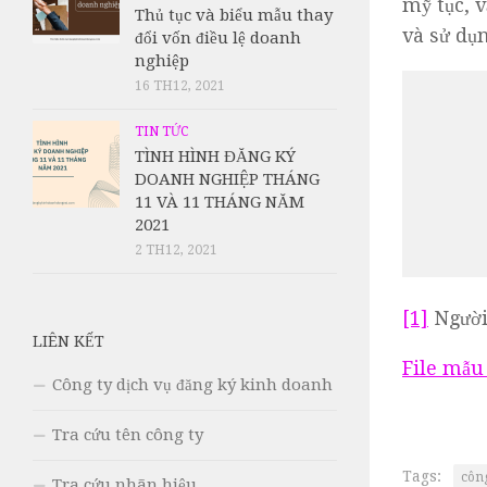
mỹ tục, 
Thủ tục và biểu mẫu thay
và sử dụn
đổi vốn điều lệ doanh
nghiệp
16 TH12, 2021
TIN TỨC
TÌNH HÌNH ĐĂNG KÝ
DOANH NGHIỆP THÁNG
11 VÀ 11 THÁNG NĂM
2021
2 TH12, 2021
[1]
Người 
LIÊN KẾT
File mẫu
Công ty dịch vụ đăng ký kinh doanh
Tra cứu tên công ty
Tags:
công
Tra cứu nhãn hiệu