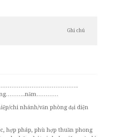
Ghi chú
…………………………………………..
….tháng………..năm…………
iệp/chi nhánh/văn phòng đại diện
ác, hợp pháp, phù hợp thuần phong