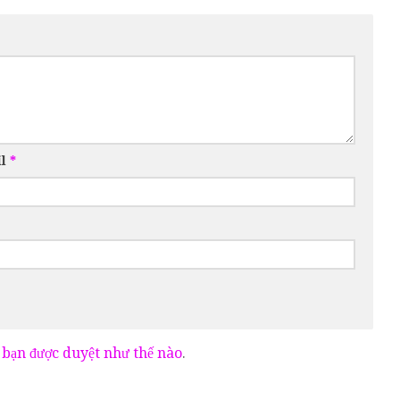
il
*
 bạn được duyệt như thế nào
.