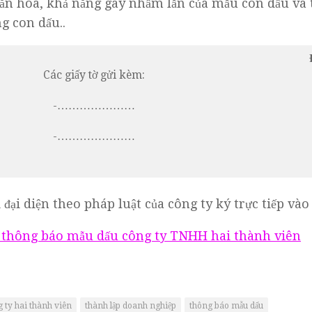
văn hóa, khả năng gây nhầm lẫn của mẫu con dấu và 
g con dấu..
Các giấy tờ gửi kèm:
-…………………
-…………………
đại diện theo pháp luật của công ty ký trực tiếp vào
 thông báo mẫu dấu công ty TNHH hai thành viên
 ty hai thành viên
thành lập doanh nghiệp
thông báo mẫu dấu