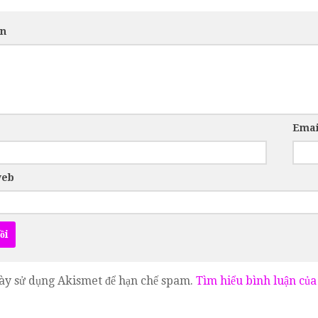
ận
Ema
web
ày sử dụng Akismet để hạn chế spam.
Tìm hiểu bình luận của