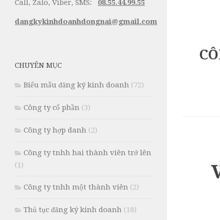
Call, Zalo, Viber, SMS:
08.55.44.99.55
dangkykinhdoanhdongnai@gmail.com
CÔ
CHUYÊN MỤC
Biểu mẫu đăng ký kinh doanh
(72)
Công ty cổ phần
(3)
Công ty hợp danh
(2)
Công ty tnhh hai thành viên trở lên
(1)
Công ty tnhh một thành viên
(2)
Thủ tục đăng ký kinh doanh
(18)