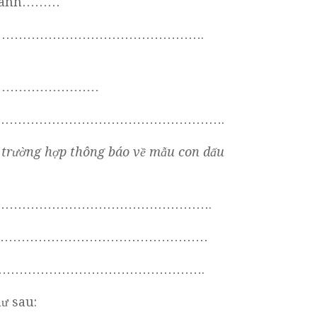
 doanh………
………………………………………….
……………………
………………………………………………………….
g trường hợp thông báo về mẫu con dấu
…………………………………………………………….
………………………………………………………………
…………………………………………………………….
ư sau: