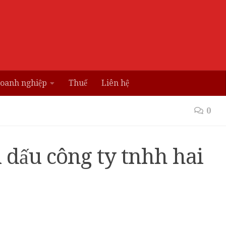
doanh nghiệp
Thuế
Liên hệ
0
dấu công ty tnhh hai