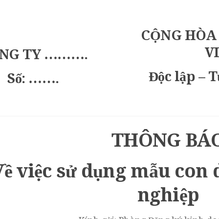
CỘNG HÒA 
V
NG TY ……….
Độc lập – 
Số: …….
THÔNG BÁ
Về việc sử dụng mẫu con
nghiệp