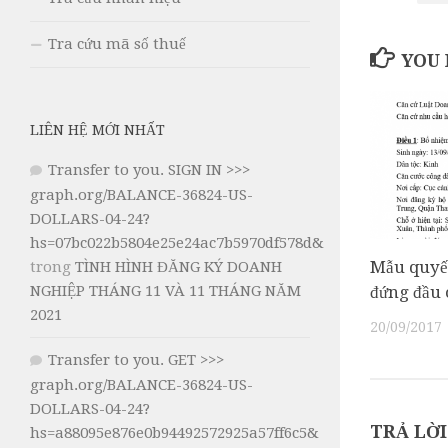
Tra cứu mã số thuế
YOU 
LIÊN HỆ MỚI NHẤT
Transfer to you. SIGN IN >>>
graph.org/BALANCE-36824-US-
DOLLARS-04-24?
hs=07bc022b5804e25e24ac7b5970df578d&
Mẫu quyết
trong
TÌNH HÌNH ĐĂNG KÝ DOANH
đứng đầu 
NGHIỆP THÁNG 11 VÀ 11 THÁNG NĂM
2021
20/09/2017
Transfer to you. GET >>>
graph.org/BALANCE-36824-US-
DOLLARS-04-24?
TRẢ LỜI
hs=a88095e876e0b94492572925a57ff6c5&