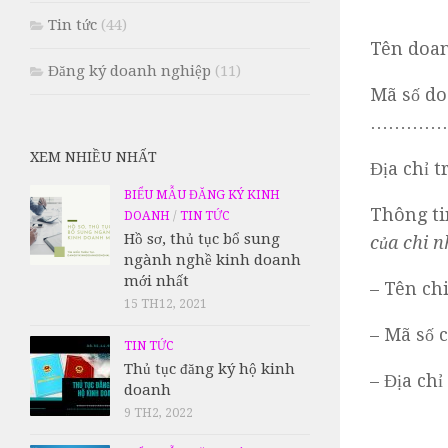
Tin tức
(44)
Tên doa
Đăng ký doanh nghiệp
(11)
Mã số do
…………
XEM NHIỀU NHẤT
Địa c
BIỂU MẪU ĐĂNG KÝ KINH
Thông ti
DOANH
/
TIN TỨC
Hồ sơ, thủ tục bổ sung
của chi n
ngành nghề kinh doanh
mới nhất
– Tên 
15 TH12, 2021
– Mã s
TIN TỨC
Thủ tục đăng ký hộ kinh
– Địa 
doanh
9 TH2, 2022