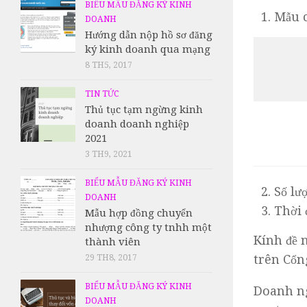
BIỂU MẪU ĐĂNG KÝ KINH
Mẫu c
DOANH
Hướng dẫn nộp hồ sơ đăng
ký kinh doanh qua mạng
8 TH5, 2017
TIN TỨC
Thủ tục tạm ngừng kinh
doanh doanh nghiệp
2021
3 TH9, 2021
BIỂU MẪU ĐĂNG KÝ KINH
Số 
DOANH
Thời
Mẫu hợp đồng chuyển
nhượng công ty tnhh một
Kính đề 
thành viên
trên Cổn
29 TH8, 2017
BIỂU MẪU ĐĂNG KÝ KINH
Doanh ng
DOANH