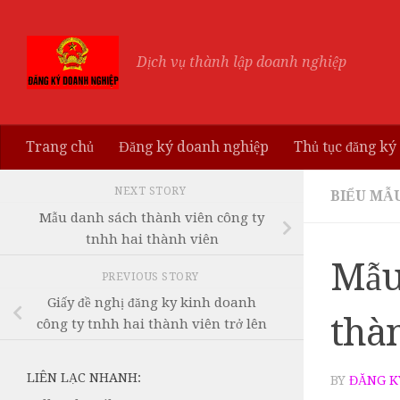
Skip to content
Dịch vụ thành lập doanh nghiệp
Trang chủ
Đăng ký doanh nghiệp
Thủ tục đăng ký
NEXT STORY
BIỂU MẪ
Mẫu danh sách thành viên công ty
tnhh hai thành viên
Mẫu
PREVIOUS STORY
Giấy đề nghị đăng ky kinh doanh
thàn
công ty tnhh hai thành viên trở lên
LIÊN LẠC NHANH:
BY
ĐĂNG K