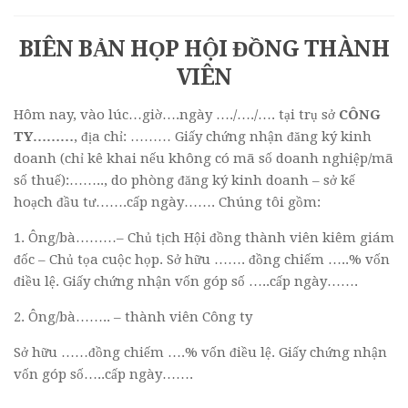
BIÊN BẢN HỌP HỘI ĐỒNG THÀNH
VIÊN
Hôm nay, vào lúc…giờ….ngày …./…./…. tại trụ sở
CÔNG
TY………
, địa chỉ: ……… Giấy chứng nhận đăng ký kinh
doanh (chỉ kê khai nếu không có mã số doanh nghiệp/mã
số thuế):…….., do phòng đăng ký kinh doanh – sở kế
hoạch đầu tư…….cấp ngày……. Chúng tôi gồm:
1. Ông/bà………– Chủ tịch Hội đồng thành viên kiêm giám
đốc – Chủ tọa cuộc họp. Sở hữu ……. đồng chiếm …..% vốn
điều lệ. Giấy chứng nhận vốn góp số …..cấp ngày…….
2. Ông/bà…….. – thành viên Công ty
Sở hữu ……đồng chiếm ….% vốn điều lệ. Giấy chứng nhận
vốn góp số…..cấp ngày…….