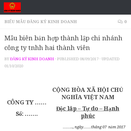
Skip to content
BIỂU MẪU ĐĂNG KÝ KINH DOANH
0
Mẫu biên bản hợp thành lập chi nhánh
công ty tnhh hai thành viên
BY
ĐĂNG KÝ KINH DOANH
· PUBLISHED
08/09/2017
· UPDATED
01/10/2020
CỘNG HÒA XÃ HỘI CHỦ
NGHĨA VIỆT NAM
CÔNG TY ……
Độc lâp – Tự do – Hạnh
Số: …….
phúc
…….., ngày……tháng 07 năm 2017