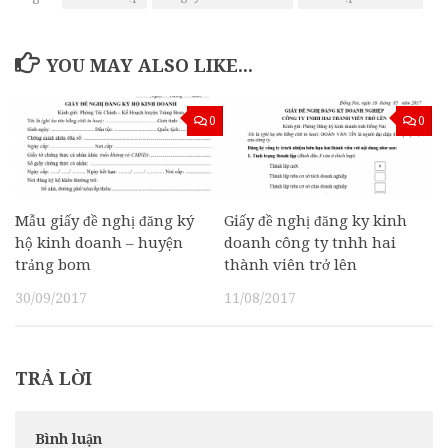
YOU MAY ALSO LIKE...
0
0
Mẫu giấy đề nghị đăng ký
Giấy đề nghị đăng ky kinh
hộ kinh doanh – huyện
doanh công ty tnhh hai
trảng bom
thành viên trở lên
30/09/2017
11/08/2017
TRẢ LỜI
Bình luận