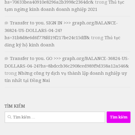
hs=70633bea40910e8296a2b3998c2364dc&
trong
Thủ tục
tạm ngừng kinh doanh doanh nghiệp 2021
Transfer to you. SIGN IN >>> graph.org/BALANCE-
36824-US-DOLLARS-04-24?
hs=31b8d8e6d6f778fd19f217be24c15dff&
trong
Thủ tục
đăng ký hộ kinh doanh
Transfer to you. GO >>> graph.org/BALANCE-36824-US-
DOLLARS-04-24?hs=8bdccb36c2908ced989f9d358a12a546&
trong
Những công ty dịch vụ thành lập doanh nghiệp uy
tín nhất tại Đồng Nai
TÌM KIẾM
Tìm
kiếm
cho: