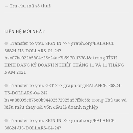
Tra cứu mã số thuế
LIÊN HỆ MỚI NHẤT
Transfer to you. SIGN IN >>> graph.org/BALANCE-
36824-US-DOLLARS-04-24?
hs=07bc022b5804e25e24ac7b5970df578d&
trong
TÌNH
HÌNH ĐĂNG KÝ DOANH NGHIỆP THÁNG 11 VÀ 11 THÁNG
NĂM 2021
Transfer to you. GET >>> graph.org/BALANCE-36824-
US-DOLLARS-04-24?
hs=a88095e876e0b94492572925a57ff6c5&
trong
Thủ tục và
biểu mẫu thay đổi vốn điều lệ doanh nghiệp
Transfer to you. SIGN IN >>> graph.org/BALANCE-
36824-US-DOLLARS-04-24?