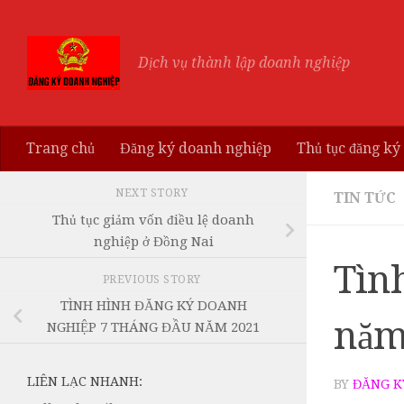
Skip to content
Dịch vụ thành lập doanh nghiệp
Trang chủ
Đăng ký doanh nghiệp
Thủ tục đăng ký
NEXT STORY
TIN TỨC
Thủ tục giảm vốn điều lệ doanh
nghiệp ở Đồng Nai
Tìn
PREVIOUS STORY
TÌNH HÌNH ĐĂNG KÝ DOANH
năm
NGHIỆP 7 THÁNG ĐẦU NĂM 2021
LIÊN LẠC NHANH:
BY
ĐĂNG K