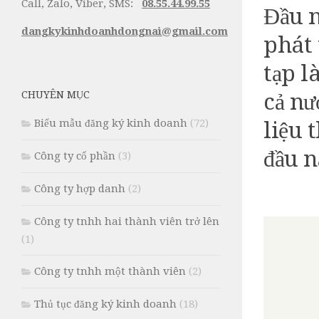
Call, Zalo, Viber, SMS:
08.55.44.99.55
Đầu n
dangkykinhdoanhdongnai@gmail.com
phát 
tạp l
cả nư
CHUYÊN MỤC
Biểu mẫu đăng ký kinh doanh
(72)
liệu 
đầu n
Công ty cổ phần
(3)
Công ty hợp danh
(2)
Công ty tnhh hai thành viên trở lên
(1)
Công ty tnhh một thành viên
(2)
Thủ tục đăng ký kinh doanh
(18)