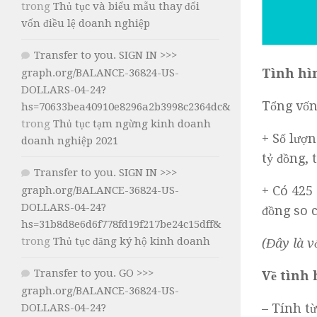
trong
Thủ tục và biểu mẫu thay đổi
vốn điều lệ doanh nghiệp
Transfer to you. SIGN IN >>>
Tình hì
graph.org/BALANCE-36824-US-
DOLLARS-04-24?
Tổng vốn 
hs=70633bea40910e8296a2b3998c2364dc&
trong
Thủ tục tạm ngừng kinh doanh
+ Số lượ
doanh nghiệp 2021
tỷ đồng, 
Transfer to you. SIGN IN >>>
+ Có 425 
graph.org/BALANCE-36824-US-
DOLLARS-04-24?
đồng so 
hs=31b8d8e6d6f778fd19f217be24c15dff&
trong
Thủ tục đăng ký hộ kinh doanh
(Đây là 
Transfer to you. GO >>>
Về tình
graph.org/BALANCE-36824-US-
– Tính t
DOLLARS-04-24?