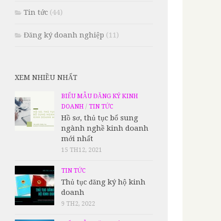
Tin tức
(44)
Đăng ký doanh nghiệp
(11)
XEM NHIỀU NHẤT
BIỂU MẪU ĐĂNG KÝ KINH
DOANH
/
TIN TỨC
Hồ sơ, thủ tục bổ sung
ngành nghề kinh doanh
mới nhất
15 TH12, 2021
TIN TỨC
Thủ tục đăng ký hộ kinh
doanh
9 TH2, 2022