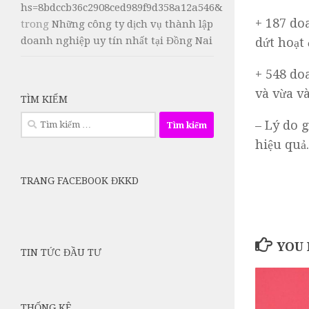
hs=8bdccb36c2908ced989f9d358a12a546&
+ 187 do
trong
Những công ty dịch vụ thành lập
doanh nghiệp uy tín nhất tại Đồng Nai
dứt hoạt 
+ 548 do
và vừa v
TÌM KIẾM
Tìm
– Lý do 
kiếm
hiệu quả.
cho:
TRANG FACEBOOK ĐKKD
YOU 
TIN TỨC ĐẦU TƯ
THỐNG KÊ