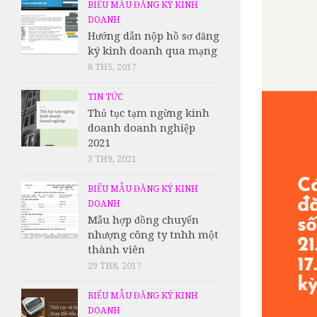
BIỂU MẪU ĐĂNG KÝ KINH
DOANH
Hướng dẫn nộp hồ sơ đăng
ký kinh doanh qua mạng
8 TH5, 2017
TIN TỨC
Thủ tục tạm ngừng kinh
doanh doanh nghiệp
2021
3 TH9, 2021
BIỂU MẪU ĐĂNG KÝ KINH
DOANH
Mẫu hợp đồng chuyển
nhượng công ty tnhh một
thành viên
29 TH8, 2017
BIỂU MẪU ĐĂNG KÝ KINH
DOANH